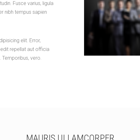
tudin. Fusce varius, ligula
er nibh tempus sapien
isicing elit. Error,
dit repellat aut officia
. Temporibus, vero.
MAURIS ULLAMCORPER