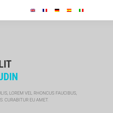
LIT
UDIN
LIS, LOREM VEL RHONCUS FAUCIBUS,
. CURABITUR EU AMET.